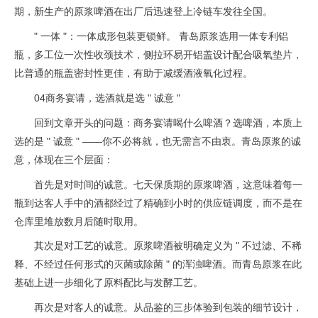
期，新生产的原浆啤酒在出厂后迅速登上冷链车发往全国。
" 一体 "：一体成形包装更锁鲜。 青岛原浆选用一体专利铝
瓶，多工位一次性收颈技术，侧拉环易开铝盖设计配合吸氧垫片，
比普通的瓶盖密封性更佳，有助于减缓酒液氧化过程。
04商务宴请，选酒就是选 " 诚意 "
回到文章开头的问题：商务宴请喝什么啤酒？选啤酒，本质上
选的是 " 诚意 " ——你不必将就，也无需言不由衷。青岛原浆的诚
意，体现在三个层面：
首先是对时间的诚意。七天保质期的原浆啤酒，这意味着每一
瓶到达客人手中的酒都经过了精确到小时的供应链调度，而不是在
仓库里堆放数月后随时取用。
其次是对工艺的诚意。原浆啤酒被明确定义为 " 不过滤、不稀
释、不经过任何形式的灭菌或除菌 " 的浑浊啤酒。而青岛原浆在此
基础上进一步细化了原料配比与发酵工艺。
再次是对客人的诚意。从品鉴的三步体验到包装的细节设计，