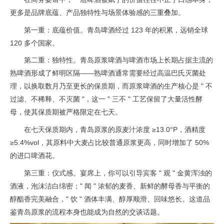
更多是品牌底蕴、产品独特性与场景体验感的三重叠加。
第一重：底蕴价值。青岛啤酒经过 123 年的积累，远销全球
120 多个国家。
第二重：独特性。青岛原浆啤酒与啤酒市场上长期占据主流的
熟啤酒形成了鲜明区隔——熟啤酒通常需要经过高温巴氏灭菌处
理，以换取数月乃至更长的保质期，而原浆啤酒的生产核心是 " 不
过滤、不稀释、不灭菌 "，这一 " 三不 " 工艺保留了大量活性酵
母，使其保质期被严格限定在七天。
在七天保质期内，青岛原浆的原麦汁浓度 ≥13.0°P，酒精度
≥5.4%vol，其原料中大麦占比较普通原浆更高，同时增加了 50%
的进口啤酒花。
第三重：仪式感。宴席上，你可以引导宾客 " 观 " 金黄浑浊的
酒液，泡沫洁白绵密；" 闻 " 浓郁的麦香、新鲜的酵母香与平衡的
醇酯香完美融合，" 饮 " 酒体丰满、醇厚顺滑、回味悠长。这道品
鉴青岛原浆的流程本身也能成为自然的交谈话题。