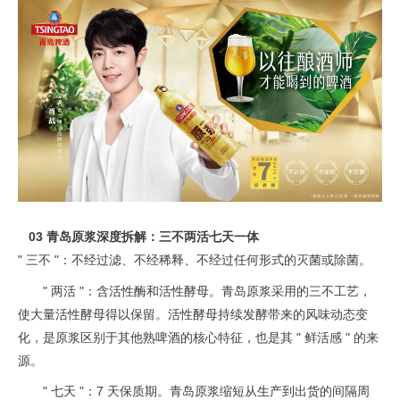
03 青岛原浆深度拆解：三不两活七天一体
" 三不 "：不经过滤、不经稀释、不经过任何形式的灭菌或除菌。
" 两活 "：含活性酶和活性酵母。青岛原浆采用的三不工艺，
使大量活性酵母得以保留。活性酵母持续发酵带来的风味动态变
化，是原浆区别于其他熟啤酒的核心特征，也是其 " 鲜活感 " 的来
源。
" 七天 "：7 天保质期。青岛原浆缩短从生产到出货的间隔周