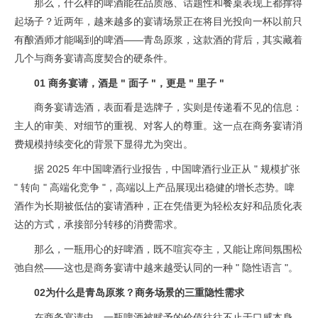
那么，什么样的啤酒能在品质感、话题性和餐桌表现上都撑得
起场子？近两年，越来越多的宴请场景正在将目光投向一杯以前只
有酿酒师才能喝到的啤酒——青岛原浆，这款酒的背后，其实藏着
几个与商务宴请高度契合的硬条件。
01 商务宴请，酒是 " 面子 "，更是 " 里子 "
商务宴请选酒，表面看是选牌子，实则是传递看不见的信息：
主人的审美、对细节的重视、对客人的尊重。这一点在商务宴请消
费规模持续变化的背景下显得尤为突出。
据 2025 年中国啤酒行业报告，中国啤酒行业正从 " 规模扩张
" 转向 " 高端化竞争 "，高端以上产品展现出稳健的增长态势。啤
酒作为长期被低估的宴请酒种，正在凭借更为轻松友好和品质化表
达的方式，承接部分转移的消费需求。
那么，一瓶用心的好啤酒，既不喧宾夺主，又能让席间氛围松
弛自然——这也是商务宴请中越来越受认同的一种 " 隐性语言 "。
02为什么是青岛原浆？商务场景的三重隐性需求
在商务宴请中，一瓶啤酒被赋予的价值往往不止于口感本身，