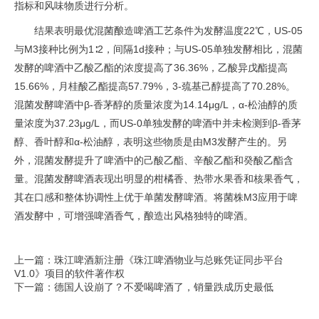
指标和风味物质进行分析。
结果表明最优混菌酿造啤酒工艺条件为发酵温度22℃，US-05
与M3接种比例为1∶2，间隔1d接种；与US-05单独发酵相比，混菌
发酵的啤酒中乙酸乙酯的浓度提高了36.36%，乙酸异戊酯提高
15.66%，月桂酸乙酯提高57.79%，3-巯基己醇提高了70.28%。
混菌发酵啤酒中β-香茅醇的质量浓度为14.14μg/L，α-松油醇的质
量浓度为37.23μg/L，而US-0单独发酵的啤酒中并未检测到β-香茅
醇、香叶醇和α-松油醇，表明这些物质是由M3发酵产生的。另
外，混菌发酵提升了啤酒中的己酸乙酯、辛酸乙酯和癸酸乙酯含
量。混菌发酵啤酒表现出明显的柑橘香、热带水果香和核果香气，
其在口感和整体协调性上优于单菌发酵啤酒。将菌株M3应用于啤
酒发酵中，可增强啤酒香气，酿造出风格独特的啤酒。
上一篇：珠江啤酒新注册《珠江啤酒物业与总账凭证同步平台
V1.0》项目的软件著作权
下一篇：德国人设崩了？不爱喝啤酒了，销量跌成历史最低