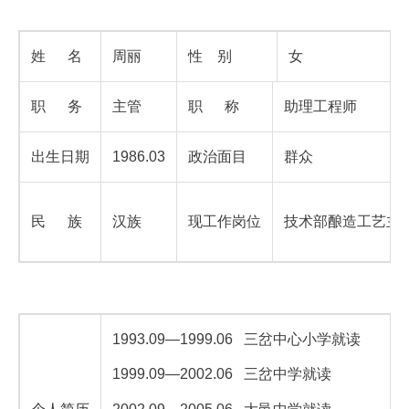
姓 名
周丽
性 别
女
职 务
主管
职 称
助理工程师
出生日期
1986.03
政治面目
群众
民 族
汉族
现工作岗位
技术部酿造工艺主
1993.09
—1999.06 三岔中心小学就读
1999.09
—2002.06 三岔中学就读