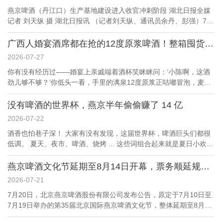
建省工业龙头企业评选旨在遴选各细分领域骨干领军企业，助推全
立、动线闭环、全域演艺、安全可控”规划思路，划分出九大功能区
燕京啤酒（丹江口）生产基地建设进入收官冲刺阶段 湖北日报全媒
省工业经济提质升级。惠泉啤酒作为福建省唯一啤酒上市企业、中
域，覆盖舞台演艺、网红美食、亲子游乐、文创展示、房产家电展
记者 刘天纵 摄 湖北日报讯 （记者刘天纵、通讯员余丹、彭强）7月
国十佳啤酒企业，精研啤酒制造四十余载，产品覆盖福建、江西、
销等多元板块。场内四块巨型LED大屏实现全域无死角观演，遇上
24日，在丹江口市水都工业园，燕京啤酒（丹江口）生产基地建设
广东、浙江等省市，产销规模常年稳居省内啤酒行业前列，是地方
苏超赛事还会同步直播，兼顾休闲娱乐与观赛需求。晚间演出内...
进入收官冲刺阶段，待项目全部建成投产后，具备年产50万吨中高
广西人婚宴酒席都在抢的12度原浆啤酒！整箱囤货真香警告
举足轻重的支柱企业和纳税大户。 公司坐拥福建省行业首家省级技
端啤酒能力，系燕京啤酒在华中地区最大的啤酒生产基地。 燕京啤
术中心，是福建省创新型企业，福建省工业旅游示范点和全国绿化
2026-07-27
酒（丹江口）生产基地占地310.12亩、总投资15亿元，是湖北省
模范单位，建成集生态环境、科技研发和现代化生产于一体的优质
你有没有经历过——婚宴上亲戚端着酒杯笑眯眯问：‘小陈啊，这酒
2025年重点项目、京堰对口协作重点工程。记者在现场看到，工人
啤酒生产基地。 近年来，惠泉啤酒坚定不移走科技创新、品质立身
劲儿够不够？’你低头一看，手里的漓泉12度原浆正咕嘟冒泡，麦香
正在加紧开展厂房土建收尾作业，酿造、空压、制冷、水处理等全
之路，围绕智能制造、绿色低碳、品牌增值三大方向转型升级，促
直往鼻子里钻，喉头一紧，下意识咽了口唾沫……不是怕喝，是怕
套生产设备已全部安装到位。 该项目布置了5万瓶/小时瓶装生产线
进产业生态链优化，带动上下游配套产业提质扩容、增收增效，充...
喝不够！ 2026年夏天，广西的婚宴、祠堂祭祖、公司团建、老友夜
没有啤酒的世界杯，燕京半年偷偷赚了 14 亿
和9万听/小时听装生产线，配备原料存储、糖化发酵酿造系统，以及
话，突然集体换上了同一种‘液体乡愁’：1L大瓶装、琥珀色透光、倒
配套污水处理、制冷、二氧化碳回收、智能立体库等辅助生产设
2026-07-22
进玻璃杯里泛着细腻白沫、一口下去麦芽厚得像嚼了块刚出炉的面
施，打造华中地区规模领先的低碳智能绿色酿造基地，实现绿色生
酒香也怕巷子深！ 大家有没有发现，这届世界杯，啤酒巨头们都很
包——它不叫普通啤酒，它叫漓泉12度原浆精酿。 为什么今年连桂
产与水源保护协同并进。 依托丹江口库区优质水源，燕京啤酒（丹
低调。 夏天、夜市、啤酒、烧烤 ... 这些词组合起来就是夏日小欢，
林阳朔的民宿老板都开始整箱囤？为什么南宁青秀山脚下的烧烤
江口）生产基地将主要生产燕京U8、A10和V10等中高端啤酒，
再加上世界杯，啤酒的销量应该 " 火炎焱燚 " 了吧。 可惜，今年美
摊，悄悄把冰柜里9度啤酒全换成了它？答案就藏在‘12度’这三个字
2026年可实现产能5万吨，2027年将逐步提升至30万吨；全部建成
加墨世界杯，百威亚太中国销量双位数下滑，青岛、重庆销量预计
燕京啤酒文化节延期至8月14日开幕，票务顺延规则公布
里——这不是酒精度数的炫耀，而是时间、原料、工艺三重加码的
达产后，可实现年产能50万吨，...
跌约 4%，夜场、餐饮这些现饮渠道至今没缓过来，多地降雨又补了
硬核认证。 它用的是桂林喀斯特山泉+北欧二棱麦芽+德国萨兹酒
2026-07-21
一刀。 今年上半年，几家头部啤酒上市公司股价也纷纷跳水，唯独
花，全程低温慢酵28天，不稀释、不滤酵母、不加防腐剂。每一瓶
7月20日，北京燕京啤酒股份有限公司发布公告，原定于7月10日至
燕京啤酒逆势涨了 6.95%。 沉寂十年，这家老牌啤酒品牌正以惊人
都是‘活的’——开瓶时能听见细微的‘嘶’一声，那是沉睡的酵母在苏
7月19日举办的第35届北京国际燕京啤酒文化节，整体延期至8月14
速度杀回舞台中央。 2025 年，燕京啤酒归母净利润暴增 59% 至
醒；倒进杯中，泡沫绵密到能托...
日（周五）至8月23日（周日）举办，活动场地、整体规模、现场业
16.79 亿元，增速领跑全行业，营收、净利双双反超重庆啤酒，正式