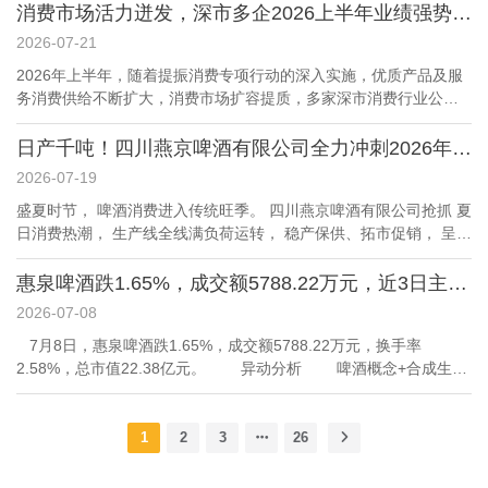
态均保持不变，原门票自动顺延有效，无需换票。
消费市场活力迸发，深市多企2026上半年业绩强势预增
挤进前三。 2026 上半年，燕京啤酒又赚了14个亿，燕京 U8功不可
没。 近五年，燕京 U8创下销量增长 9 倍、利润近十倍的行业奇
2026-07-21
迹，成为全国现象级国民大单品。 值得一提的是，消费结构性调整
2026年上半年，随着提振消费专项行动的深入实施，优质产品及服
时期，燕京的逆袭，却从不止一个U8。 01 这个夏天，世界杯和啤
务消费供给不断扩大，消费市场扩容提质，多家深市消费行业公司
酒的黄金组合，第一次 " 失灵 " 了。 以前世界杯都是全民的狂欢，
业绩预喜。 2026年上半年，燕京啤酒稳健增长态势延续，产品升
啤酒品牌是清一色砸钱抢酒吧、抢堆头、抢广告位，热闹得像集体
级、管理提效和成本费用管控成效持续释放。核心大单品燕京U8继
日产千吨！四川燕京啤酒有限公司全力冲刺2026年产值突破10亿元
过年。 今年...
2025年销量达到90万千升后，2026年一季度继续保持近30%的高增
2026-07-19
速；3月底上市的高端全麦新品燕京A10市场反馈总体积极。除核心
盛夏时节， 啤酒消费进入传统旺季。 四川燕京啤酒有限公司抢抓 夏
产品放量外，数字化建设、供应链协同和卓越管理体系建设的持续
日消费热潮， 生产线全线满负荷运转， 稳产保供、拓市促销， 呈现
推进，为经营效率和盈利能力提升也提供了重要支撑。 在多项因素
出产销两旺的良好发展态势。 7月16日，在位于嘉陵工业集中区的
带动下，燕京啤酒2026年半年度业绩预告显示，预计上半年归母净
四川燕京啤酒有限公司。智能化生产车间内，各条生产线高速运
惠泉啤酒跌1.65%，成交额5788.22万元，近3日主力净流入-156.80万
利润13.79亿元至14.89亿元，同比增长25%至35%；扣非净利润
转，工作人员紧盯工序、精细作业，实行两班倒生产机制，全力抢
13.47亿元至14.51亿元，同比增长30%至40%。此前公告显示，公
2026-07-08
抓生产进度、提升产能效率。仓储物流区域内，叉车来回穿梭，各
司2025年首次实施“双分红”，年度累计现金分红约8.46亿元，占当
7月8日，惠泉啤酒跌1.65%，成交额5788.22万元，换手率
类成品啤酒快速分拣、装车，满载货品的运输车辆陆续驶出厂区，
年归母净利润的50.36%。这一安排既体现了燕京啤酒良好的盈利能
2.58%，总市值22.38亿元。 异动分析 啤酒概念+合成生物
发往川渝各地市场，全力保障夏季市场供应。 “目前企业日出货量稳
力，也传递出公司重视股东回报、看好长期发展的积极信号。 7月
+旅游概念+国企改革+海峡两岸 1、公司是中国十佳啤酒企业之
定在1000吨以上，其中近半数产品供应南充本地市场，多品类产品
16日燕京啤酒举办的2026年度分析师及投资者交流会吸引了81家机
一，也是福建省惟一的啤酒股票上市公司。公司现有4个啤酒生产基
充分满足不同层次消费需求。”该公司负责人介绍，依托优质水源资
构参与，公司管理层围绕产...
地(本埠南厂、北厂，福鼎，江西抚州)，总生产规模设计年产能力80
1
2
3
26
源和成熟酿造工艺，公司严格把控生产全流程质量，持续优化产品
万吨，现产能超过60万吨啤酒，总资产超过15亿元，拥有一流的啤
结构，丰富高、中、低端产品矩阵，精准适配夏季餐饮、夜市、家
酒生产设备和雄厚的科技力量，各项经济技术指标连续多年居福建
庭消费场景。市场端，公司持续深耕商超、餐饮、夜市等线下主流