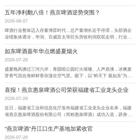
五年净利翻八倍！燕京啤酒逆势突围？
2026-08-07
啤酒行业整体迈入存量博弈时代，总产量增长近乎停滞，头部酒企
业绩集体遇冷，华润、百威亚太等巨头营收利润双双走弱，行业内
卷加剧。就在这样的行业大背景下，老牌国民酒企燕京啤酒交出一
份极具反差感的半年成绩单。2026年上半年业绩预告显示，公司归
如东啤酒嘉年华点燃盛夏烟火
母净利润区间13.79亿元至14.89亿元，同比涨幅25%至35%，扣非
2026-07-28
净利润增幅更是突破30%，盈利表现稳居行业第一梯队。资本市场
盛夏晚风拂过三河六岸，青园咀公园灯火璀璨、人声鼎沸，冰爽麦
层面，年内板块整体走弱，华润啤酒股价跌幅超12%，燕京啤酒股
芽香气混合海鲜鲜香弥漫在空气里。眼下，以“鲜天下 最如东”为主
价逆势收红，走出独立行情。历经数年深度调整，这家曾站上行业
题的2026江苏如东燕京啤酒嘉年华火热进行中，潮流演艺、百种风
顶峰、而后陷入增长停滞的老牌啤酒品牌，依靠产品精准布局、内
味、多元展销齐聚河畔，持续聚拢城市人气，以特色节庆点亮夏夜
喜报！燕京惠泉啤酒公司荣获福建省工业龙头企业
部管理革新、全链条精益运营完成触底反弹，五年净利润暴涨8倍，
消费，为县域夜间经济高质量发展注入强劲动能。 本届啤酒嘉年华
老牌企业二次创业的故事格外亮眼。 回溯燕京啤酒的发展轨迹，品
2026-07-28
自7月17日正式开幕以来，经过一周多运营，市场热度持续走高。活
牌曾坐拥奥运赞助高光时刻，是国内啤酒赛道标杆企业。2013年之
近日，福建省工业和信息化厅发布福建省工业龙头企业名单，福建
动累计接待市民、周边游客约4万人次，啤酒餐饮、汽车、房产、家
后，粗放扩张弊端集中显现，产品老化、渠道松散、管理效率偏低
省燕京惠泉啤酒股份有限公司（简称惠泉啤酒）成功入选，跻身全
电等多业态综合直接销售额突破4200万元。即便活动期间遭遇多轮
等问题接踵而至，营收常年原地踏步，利润大幅波动，老牌优势持
省啤酒酿造行业领军标杆企业行列。 这份重磅荣誉，是对惠泉啤酒
阴雨天气，户外场地客流依旧坚挺，全场200余个餐位座无虚席，主
续消耗。转折点出现在2022年，董事长耿超正式锚定“二次创业，复
综合实力与高质量发展成效的权威认可，也是继公司获评“国家级高
“燕京啤酒”丹江口生产基地加紧收官
舞台观赏区始终人头攒动，足以体现这场夏日盛会积攒下的口碑与
兴燕京”核心战略，以...
新技术企业”“国家级绿色工厂”之后，斩获的又一项殊荣。 据悉，福
人气吸引力。 为带给游客沉浸式游玩体验，活动场地遵循“分区独
2026-07-28