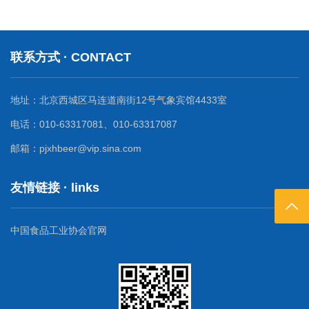
省啤酒行业前茅。 2、根据2021年年度社会责任报告，公司与
渠道，不断织密终端销售网络，积极参与地方各类夏日促消费活
厦门大学合作的《利用合成生物技术改造酿酒酵母生产精酿啤酒》
动，通过啤酒节、主题促销等多元方式激活消费市场、拉动产品销
科研项目经泉州市科技局立项后已实现量产，并于 2021 年 12 月顺
量。 当前，该...
利通过项目验收。 3、2025年10月29日官微， 惠泉啤酒工业旅
联系方式 · CONTACT
游的核心载体—惠泉啤酒科技园，建成于2000年，总占地716亩，
这里不仅是生产基地，更是集生态、科技、文化体验于一体的“工业
文旅打卡地”。 4、公司属于国有企业。公司的最终控制人为北
地址：北京西城区马连道南街12号气象宾馆4433室
京市人民政府。 5、公司位于福建省泉州市惠安县螺城镇惠泉...
电话：010-63317081、010-63317087
邮箱：pjxhbeer@vip.sina.com
友情链接 · links
返回
中国食品工业协会官网